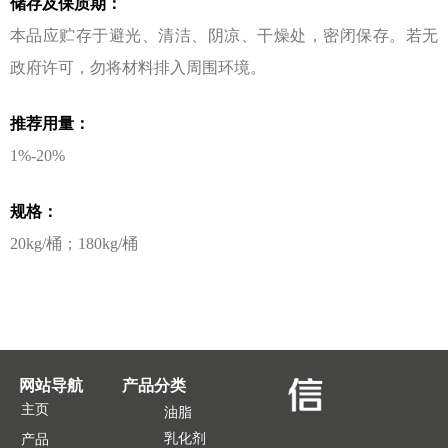
储存及保质期：
本品应贮存于避光、清洁、阴凉、⼲燥处，密闭保存。若⽆
政府许可，勿将材料排⼊周围环境。
推荐用量：
1%-20%
规格：
20kg/桶；180kg/桶
网站导航
产品分类
主页
油脂
乳化剂
产品