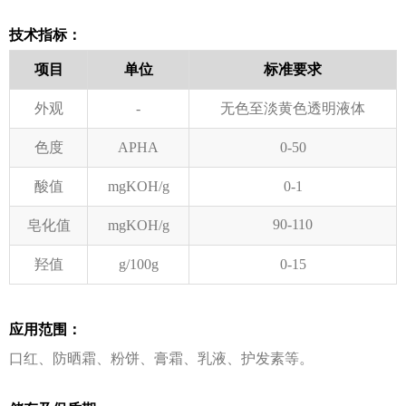
技术指标：
项⽬
单位
标准要求
外观
-
⽆⾊⾄淡⻩⾊透明液体
⾊度
APHA
0-50
酸值
mgKOH/g
0-1
90-110
皂化值
mgKOH/g
羟值
g/100g
0-15
应用范围：
⼝红、防晒霜、粉饼、膏霜、乳液、护发素等。