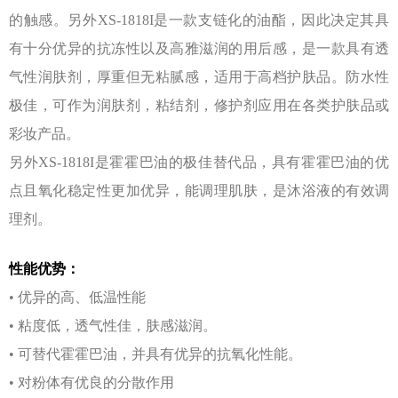
的触感。另外XS-1818I是⼀款⽀链化的油酯，因此决定其具
有⼗分优异的抗冻性以及⾼雅滋润的⽤后感，是⼀款具有透
⽓性润肤剂，厚重但⽆粘腻感，适⽤于⾼档护肤品。防⽔性
极佳，可作为润肤剂，粘结剂，修护剂应⽤在各类护肤品或
彩妆产品。
另外XS-1818I是霍霍巴油的极佳替代品，具有霍霍巴油的优
点且氧化稳定性更加优异，能调理肌肤，是沐浴液的有效调
理剂。
性能优势：
• 优异的⾼、低温性能
• 粘度低，透⽓性佳，肤感滋润。
• 可替代霍霍巴油，并具有优异的抗氧化性能。
• 对粉体有优良的分散作⽤