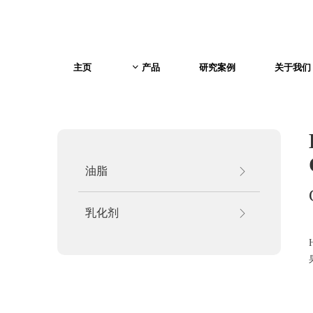
主页
产品
研究案例
关于我们
ꀁ
油脂
ꁕ
乳化剂
ꁕ